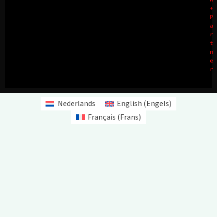
+
P
a
r
t
n
e
r
Nederlands
English
(
Engels
)
Français
(
Frans
)