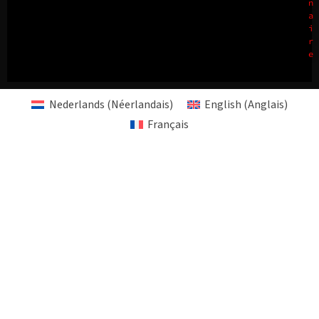
n
a
i
r
e
Nederlands
(
Néerlandais
)
English
(
Anglais
)
Français