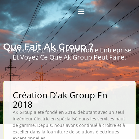
Aller
au
contenu
Que Fait Ak Group ?
Découvrez L'histoire De Notre Entreprise
Et Voyez Ce Que Ak Group Peut Faire.
Création D'ak Group En
2018
AK Group a été fondé en 2018, débutant avec un seul
ingénieur électricien spécialisé dans les services haut
de gamme. Depuis, nous avons continué à croître et à
exceller dans la fourniture de solutions électriques
exceptionnelles.