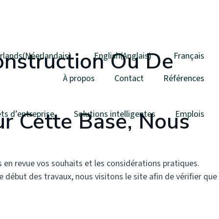
onstruction Ou De
rlands
(
Néerlandais
)
English
(
Anglais
)
Français
À propos
Contact
Références
ur Cette Base, Nous
ts d’entreprise
Solutions intelligentes
Emplois
 en revue vos souhaits et les considérations pratiques.
début des travaux, nous visitons le site afin de vérifier que