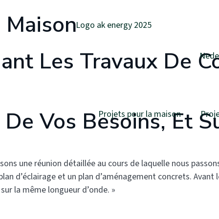
e Maison
dant Les Travaux De C
Nede
 De Vos Besoins, Et S
Projets pour la maison
Proje
sons une réunion détaillée au cours de laquelle nous passons
plan d’éclairage et un plan d’aménagement concrets. Avant le 
 sur la même longueur d’onde. »